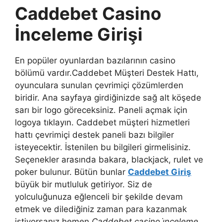
Caddebet Casino
İnceleme Girişi
En popüler oyunlardan bazılarının casino
bölümü vardır.Caddebet Müşteri Destek Hattı,
oyunculara sunulan çevrimiçi çözümlerden
biridir. Ana sayfaya girdiğinizde sağ alt köşede
sarı bir logo göreceksiniz. Paneli açmak için
logoya tıklayın. Caddebet müşteri hizmetleri
hattı çevrimiçi destek paneli bazı bilgiler
isteyecektir. İstenilen bu bilgileri girmelisiniz.
Seçenekler arasında bakara, blackjack, rulet ve
poker bulunur. Bütün bunlar
Caddebet Giriş
büyük bir mutluluk getiriyor. Siz de
yolculuğunuza eğlenceli bir şekilde devam
etmek ve dilediğiniz zaman para kazanmak
istiyorsanız hemen
Caddebet casino i̇nceleme