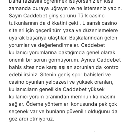
Daha fazlasını öğrenmek istiyorsanız en kısa
zamanda buraya uğrayın ve ne isterseniz yapın.
Sayın Caddebet giriş sorunu Türk casino
tutkunlarının da dikkatini çekti. Lisanslı casino
siteleri için geçerli tüm yasa ve düzenlemelere
uyarak başarıya ulaştılar. Başkalarından gelen
yorumlar ve değerlendirmeler. Caddebet
kullanıcı yorumlarına baktığımda genel olarak
önemli bir sorun görmüyorum. Ayrıca Caddebet
bahis sitesinde karşılaşılan sorunları da kontrol
edebilirsiniz. Sitenin geniş spor bahisleri ve
casino oyunları yelpazesi ve yüksek oranları,
kullanıcıların genellikle Caddebet yüksek
kullanıcı yorum oranından memnun kalmasını
sağlar. Ödeme yöntemleri konusunda pek çok
seçenek var ve bunların güvenilir olduğunu da
göz ardı etmiyoruz.