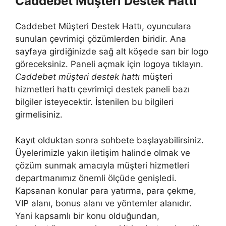
Caddebet Müşteri Destek Hattı
Caddebet Müşteri Destek Hattı, oyunculara
sunulan çevrimiçi çözümlerden biridir. Ana
sayfaya girdiğinizde sağ alt köşede sarı bir logo
göreceksiniz. Paneli açmak için logoya tıklayın.
Caddebet müşteri destek hattı
müşteri
hizmetleri hattı çevrimiçi destek paneli bazı
bilgiler isteyecektir. İstenilen bu bilgileri
girmelisiniz.
Kayıt olduktan sonra sohbete başlayabilirsiniz.
Üyelerimizle yakın iletişim halinde olmak ve
çözüm sunmak amacıyla müşteri hizmetleri
departmanımız önemli ölçüde genişledi.
Kapsanan konular para yatırma, para çekme,
VIP alanı, bonus alanı ve yöntemler alanıdır.
Yani kapsamlı bir konu olduğundan,