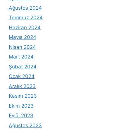
Ağustos 2024
Temmuz 2024
Haziran 2024
Mayıs 2024
Nisan 2024
Mart 2024
Şubat 2024
Ocak 2024
Aralık 2023
Kasım 2023
Ekim 2023
Eylül 2023
Ağustos 2023