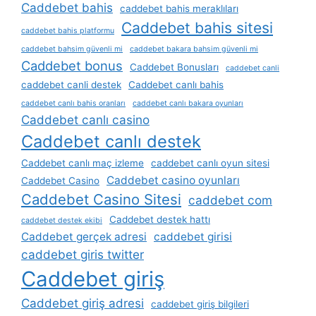
Caddebet bahis
caddebet bahis meraklıları
Caddebet bahis sitesi
caddebet bahis platformu
caddebet bahsim güvenli mi
caddebet bakara bahsim güvenli mi
Caddebet bonus
Caddebet Bonusları
caddebet canli
caddebet canli destek
Caddebet canlı bahis
caddebet canlı bahis oranları
caddebet canlı bakara oyunları
Caddebet canlı casino
Caddebet canlı destek
Caddebet canlı maç izleme
caddebet canlı oyun sitesi
Caddebet casino oyunları
Caddebet Casino
Caddebet Casino Sitesi
caddebet com
Caddebet destek hattı
caddebet destek ekibi
Caddebet gerçek adresi
caddebet girisi
caddebet giris twitter
Caddebet giriş
Caddebet giriş adresi
caddebet giriş bilgileri