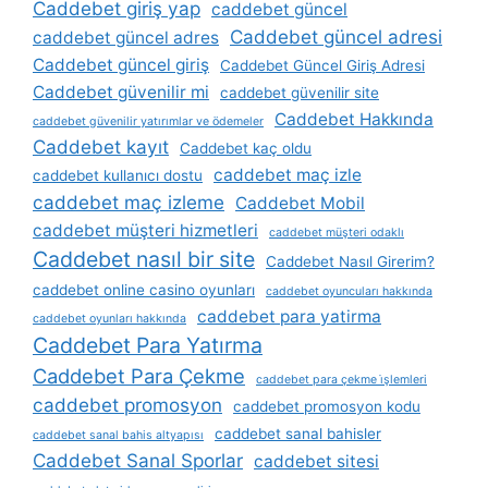
Caddebet giriş yap
caddebet güncel
Caddebet güncel adresi
caddebet güncel adres
Caddebet güncel giriş
Caddebet Güncel Giriş Adresi
Caddebet güvenilir mi
caddebet güvenilir site
Caddebet Hakkında
caddebet güvenilir yatırımlar ve ödemeler
Caddebet kayıt
Caddebet kaç oldu
caddebet maç izle
caddebet kullanıcı dostu
caddebet maç izleme
Caddebet Mobil
caddebet müşteri hizmetleri
caddebet müşteri odaklı
Caddebet nasıl bir site
Caddebet Nasıl Girerim?
caddebet online casino oyunları
caddebet oyuncuları hakkında
caddebet para yatirma
caddebet oyunları hakkında
Caddebet Para Yatırma
Caddebet Para Çekme
caddebet para çekme i̇şlemleri
caddebet promosyon
caddebet promosyon kodu
caddebet sanal bahisler
caddebet sanal bahis altyapısı
Caddebet Sanal Sporlar
caddebet sitesi