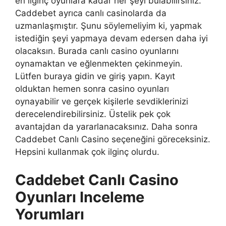
en ilginç oyunlara kadar her şeyi bulabilirsiniz.
Caddebet ayrıca canlı casinolarda da
uzmanlaşmıştır. Şunu söylemeliyim ki, yapmak
istediğin şeyi yapmaya devam edersen daha iyi
olacaksın. Burada canlı casino oyunlarını
oynamaktan ve eğlenmekten çekinmeyin.
Lütfen buraya gidin ve giriş yapın. Kayıt
olduktan hemen sonra casino oyunları
oynayabilir ve gerçek kişilerle sevdiklerinizi
derecelendirebilirsiniz. Üstelik pek çok
avantajdan da yararlanacaksınız. Daha sonra
Caddebet Canlı Casino seçeneğini göreceksiniz.
Hepsini kullanmak çok ilginç olurdu.
Caddebet Canlı Casino
Oyunları Inceleme
Yorumları