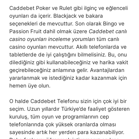
Caddebet Poker ve Rulet gibi ilginç ve eğlenceli
oyunları da içerir. Blackjack ve bakara
seçenekleri de mevcuttur. Son olarak Bingo ve
Passion Fruit dahil olmak üzere
Caddebet canlı
casino oyunları inceleme yorumları
tüm canlı
casino oyunları mevcuttur. Akıllı telefonlarda ve
tabletlerde de iyi çalıştığını bilmelisiniz. Bu, onu
dilediğiniz gibi kullanabileceğiniz ve harika vakit
geçirebileceğiniz anlamına gelir. Avantajlardan
yararlanmak ve istediğiniz kadar kazanmak için
hemen üye olun.
O halde Caddebet Telefonu sizin için çok iyi bir
seçim. Uzun yıllardır Türkiye’de faaliyet gösteren
kuruluş, tüm oyun ve programlarının cep
telefonlarında çok yüksek oranlarda olması
sayesinde artık her yerden para kazanabiliyor.