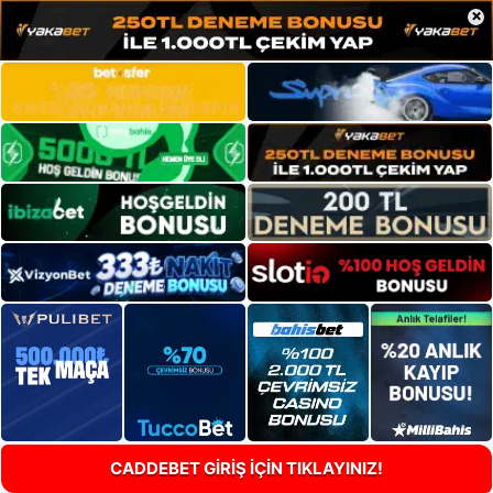
×
CADDEBET GİRİŞ İÇİN TIKLAYINIZ!