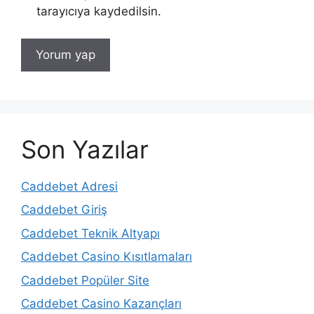
tarayıcıya kaydedilsin.
Son Yazılar
Caddebet Adresi
Caddebet Giriş
Caddebet Teknik Altyapı
Caddebet Casino Kısıtlamaları
Caddebet Popüler Site
Caddebet Casino Kazançları