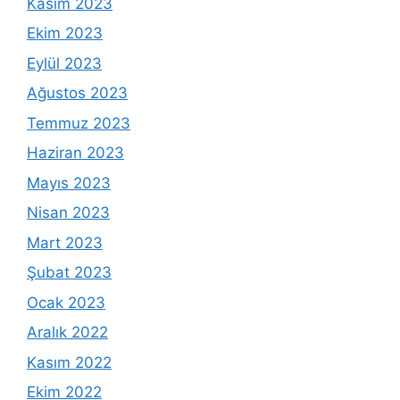
Kasım 2023
Ekim 2023
Eylül 2023
Ağustos 2023
Temmuz 2023
Haziran 2023
Mayıs 2023
Nisan 2023
Mart 2023
Şubat 2023
Ocak 2023
Aralık 2022
Kasım 2022
Ekim 2022