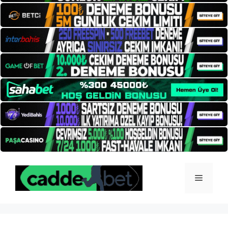
İçeriğe
atla
Menü