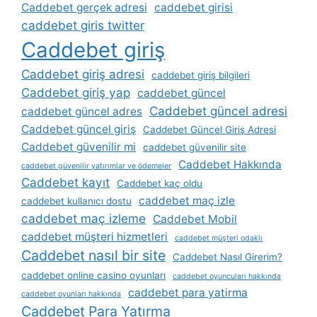
Caddebet gerçek adresi
caddebet girisi
caddebet giris twitter
Caddebet giriş
Caddebet giriş adresi
caddebet giriş bilgileri
Caddebet giriş yap
caddebet güncel
Caddebet güncel adresi
caddebet güncel adres
Caddebet güncel giriş
Caddebet Güncel Giriş Adresi
Caddebet güvenilir mi
caddebet güvenilir site
Caddebet Hakkında
caddebet güvenilir yatırımlar ve ödemeler
Caddebet kayıt
Caddebet kaç oldu
caddebet maç izle
caddebet kullanıcı dostu
caddebet maç izleme
Caddebet Mobil
caddebet müşteri hizmetleri
caddebet müşteri odaklı
Caddebet nasıl bir site
Caddebet Nasıl Girerim?
caddebet online casino oyunları
caddebet oyuncuları hakkında
caddebet para yatirma
caddebet oyunları hakkında
Caddebet Para Yatırma