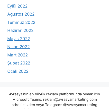
Eylül 2022
Ağustos 2022
Temmuz 2022
Haziran 2022
Mayıs 2022
Nisan 2022
Mart 2022
Şubat 2022
Ocak 2022
Avrasya'nın en büyük reklam platformunda olmak için
Microsoft Teams:
reklam@avrasyamarketing.com
adresimizden veya Telegram: @Avrasyamarketing