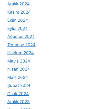
Aralık 2024
Kasım 2024
Ekim 2024
Eylül 2024
Ağustos 2024
Temmuz 2024
Haziran 2024
Mayıs 2024
Nisan 2024
Mart 2024
Şubat 2024
Ocak 2024
Aralık 2023