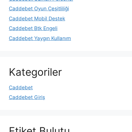
Caddebet Oyun Çeşitliliği
Caddebet Mobil Destek
Caddebet Btk Engeli
Caddebet Yaygın Kullanım
Kategoriler
Caddebet
Caddebet Giriş
Etiket Bulutu