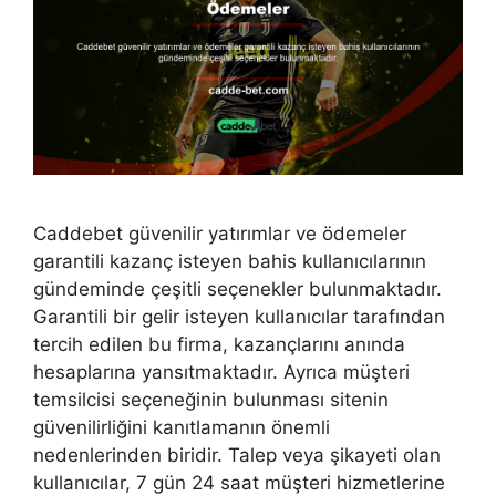
Caddebet güvenilir yatırımlar ve ödemeler
garantili kazanç isteyen bahis kullanıcılarının
gündeminde çeşitli seçenekler bulunmaktadır.
Garantili bir gelir isteyen kullanıcılar tarafından
tercih edilen bu firma, kazançlarını anında
hesaplarına yansıtmaktadır. Ayrıca müşteri
temsilcisi seçeneğinin bulunması sitenin
güvenilirliğini kanıtlamanın önemli
nedenlerinden biridir. Talep veya şikayeti olan
kullanıcılar, 7 gün 24 saat müşteri hizmetlerine