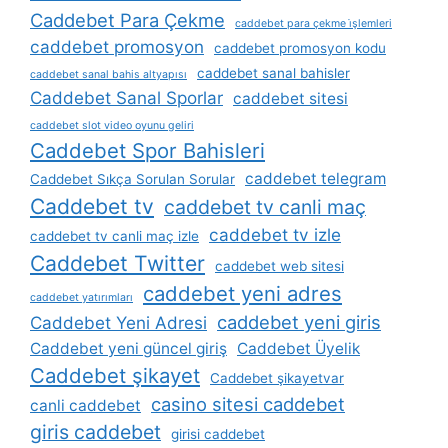
Caddebet Para Çekme
caddebet para çekme i̇şlemleri
caddebet promosyon
caddebet promosyon kodu
caddebet sanal bahisler
caddebet sanal bahis altyapısı
Caddebet Sanal Sporlar
caddebet sitesi
caddebet slot video oyunu geliri
Caddebet Spor Bahisleri
caddebet telegram
Caddebet Sıkça Sorulan Sorular
Caddebet tv
caddebet tv canli maç
caddebet tv izle
caddebet tv canli maç izle
Caddebet Twitter
caddebet web sitesi
caddebet yeni adres
caddebet yatırımları
caddebet yeni giris
Caddebet Yeni Adresi
Caddebet yeni güncel giriş
Caddebet Üyelik
Caddebet şikayet
Caddebet şikayetvar
casino sitesi caddebet
canli caddebet
giris caddebet
girisi caddebet