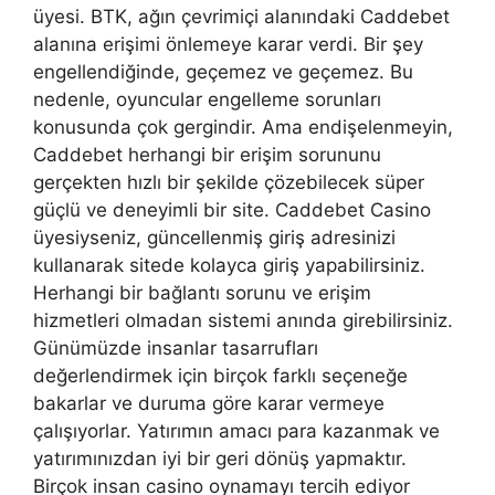
üyesi. BTK, ağın çevrimiçi alanındaki Caddebet
alanına erişimi önlemeye karar verdi. Bir şey
engellendiğinde, geçemez ve geçemez. Bu
nedenle, oyuncular engelleme sorunları
konusunda çok gergindir. Ama endişelenmeyin,
Caddebet herhangi bir erişim sorununu
gerçekten hızlı bir şekilde çözebilecek süper
güçlü ve deneyimli bir site. Caddebet Casino
üyesiyseniz, güncellenmiş giriş adresinizi
kullanarak sitede kolayca giriş yapabilirsiniz.
Herhangi bir bağlantı sorunu ve erişim
hizmetleri olmadan sistemi anında girebilirsiniz.
Günümüzde insanlar tasarrufları
değerlendirmek için birçok farklı seçeneğe
bakarlar ve duruma göre karar vermeye
çalışıyorlar. Yatırımın amacı para kazanmak ve
yatırımınızdan iyi bir geri dönüş yapmaktır.
Birçok insan casino oynamayı tercih ediyor