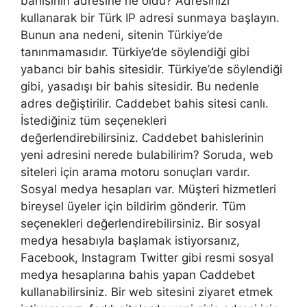
bahisinin adresine ne oldu? Adresinizi
kullanarak bir Türk IP adresi sunmaya başlayın.
Bunun ana nedeni, sitenin Türkiye’de
tanınmamasıdır. Türkiye’de söylendiği gibi
yabancı bir bahis sitesidir. Türkiye’de söylendiği
gibi, yasadışı bir bahis sitesidir. Bu nedenle
adres değiştirilir. Caddebet bahis sitesi canlı.
İstediğiniz tüm seçenekleri
değerlendirebilirsiniz. Caddebet bahislerinin
yeni adresini nerede bulabilirim? Soruda, web
siteleri için arama motoru sonuçları vardır.
Sosyal medya hesapları var. Müşteri hizmetleri
bireysel üyeler için bildirim gönderir. Tüm
seçenekleri değerlendirebilirsiniz. Bir sosyal
medya hesabıyla başlamak istiyorsanız,
Facebook, Instagram Twitter gibi resmi sosyal
medya hesaplarına bahis yapan Caddebet
kullanabilirsiniz. Bir web sitesini ziyaret etmek