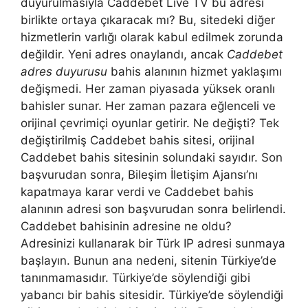
duyurulmasıyla Caddebet Live TV bu adresi
birlikte ortaya çıkaracak mı? Bu, sitedeki diğer
hizmetlerin varlığı olarak kabul edilmek zorunda
değildir. Yeni adres onaylandı, ancak
Caddebet
adres duyurusu
bahis alanının hizmet yaklaşımı
değişmedi. Her zaman piyasada yüksek oranlı
bahisler sunar. Her zaman pazara eğlenceli ve
orijinal çevrimiçi oyunlar getirir. Ne değişti? Tek
değiştirilmiş Caddebet bahis sitesi, orijinal
Caddebet bahis sitesinin solundaki sayıdır. Son
başvurudan sonra, Bileşim İletişim Ajansı’nı
kapatmaya karar verdi ve Caddebet bahis
alanının adresi son başvurudan sonra belirlendi.
Caddebet bahisinin adresine ne oldu?
Adresinizi kullanarak bir Türk IP adresi sunmaya
başlayın. Bunun ana nedeni, sitenin Türkiye’de
tanınmamasıdır. Türkiye’de söylendiği gibi
yabancı bir bahis sitesidir. Türkiye’de söylendiği