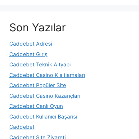
Son Yazılar
Caddebet Adresi
Caddebet Giriş
Caddebet Teknik Altyapı
Caddebet Casino Kısıtlamaları
Caddebet Popüler Site
Caddebet Casino Kazançları
Caddebet Canlı Oyun
Caddebet Kullanıcı Başarısı
Caddebet
Caddebet Site Ziyareti