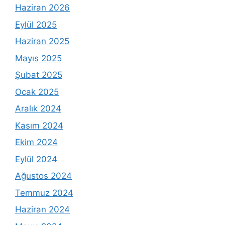
Haziran 2026
Eylül 2025
Haziran 2025
Mayıs 2025
Şubat 2025
Ocak 2025
Aralık 2024
Kasım 2024
Ekim 2024
Eylül 2024
Ağustos 2024
Temmuz 2024
Haziran 2024