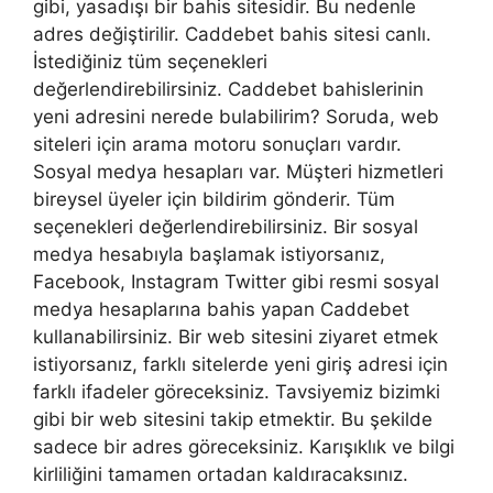
gibi, yasadışı bir bahis sitesidir. Bu nedenle
adres değiştirilir. Caddebet bahis sitesi canlı.
İstediğiniz tüm seçenekleri
değerlendirebilirsiniz. Caddebet bahislerinin
yeni adresini nerede bulabilirim? Soruda, web
siteleri için arama motoru sonuçları vardır.
Sosyal medya hesapları var. Müşteri hizmetleri
bireysel üyeler için bildirim gönderir. Tüm
seçenekleri değerlendirebilirsiniz. Bir sosyal
medya hesabıyla başlamak istiyorsanız,
Facebook, Instagram Twitter gibi resmi sosyal
medya hesaplarına bahis yapan Caddebet
kullanabilirsiniz. Bir web sitesini ziyaret etmek
istiyorsanız, farklı sitelerde yeni giriş adresi için
farklı ifadeler göreceksiniz. Tavsiyemiz bizimki
gibi bir web sitesini takip etmektir. Bu şekilde
sadece bir adres göreceksiniz. Karışıklık ve bilgi
kirliliğini tamamen ortadan kaldıracaksınız.