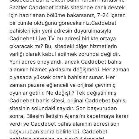
Saatler Caddebet bahis sitesinde canlı destek
için hazırlanan bölüme bakarsanız, 7-24 içeren
bir cümle olduğunu göreceksiniz.Caddebet
bahisleri için yeni adresin duyurulmasıyla
Caddebet Live TV bu adresi birlikte ortaya
çıkaracak mı? Bu, sitedeki diğer hizmetlerin
varlığı olarak kabul edilmek zorunda değildir.
Yeni adres onaylandı, ancak Caddebet bahis
alanının hizmet yaklaşımı değişmedi. Her zaman
piyasada yüksek oranlı bahisler sunar. Her
zaman pazara eğlenceli ve orijinal çevrimiçi
oyunlar getirir. Ne değişti? Tek değiştirilmiş
Caddebet bahis sitesi, orijinal Caddebet bahis
sitesinin solundaki sayıdır. Son başvurudan
sonra, Bileşim İletişim Ajansı’nı kapatmaya karar
verdi ve Caddebet bahis alanının adresi son
başvurudan sonra belirlendi. Caddebet