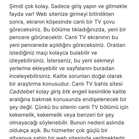
Şimdi çok kolay. Sadece giriş yapın ve gitmekte
fayda var! Web sitenize girmeyi bitirdikten
sonra, ekranın köşesinde canlı bir TV şovu
göreceksiniz. Bu bölüme tıkladığınızda, yeni bir
pencere görünecektir. Canlı TV ekranının bu
yeni pencerede açıldığını göreceksiniz. Oradan
istediğiniz maçı kolayca bulabilir ve
izleyebilirsiniz. İsterseniz, bu yeni sekmeyi
yerlerine ekleyebilir ve sayfalarını buradan
inceleyebilirsiniz. Kalite sorunları doğal olarak
bir araştırma konusudur. Canlı TV bahis sitesi
Caddebet kolay giriş btk engeli
kesinlikle kalite
aralığına bakmak konusunda endişelenecek bir
şey değil. Çünkü bu sitenin canlı TV bölümü için
kekemelik, kekemelik veya benzeri bir şey
olmayacağı söylenebilir. Bunun nedeni aslında
oldukça açık. Bu hizmetler çok güçlü bir
altyapıya sahip bir web sitesinde verilmektedir.