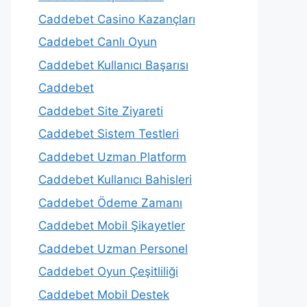
Caddebet Casino Kazançları
Caddebet Canlı Oyun
Caddebet Kullanıcı Başarısı
Caddebet
Caddebet Site Ziyareti
Caddebet Sistem Testleri
Caddebet Uzman Platform
Caddebet Kullanıcı Bahisleri
Caddebet Ödeme Zamanı
Caddebet Mobil Şikayetler
Caddebet Uzman Personel
Caddebet Oyun Çeşitliliği
Caddebet Mobil Destek