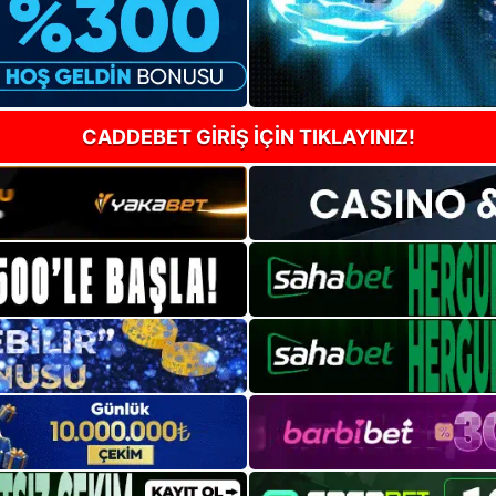
CADDEBET GİRİŞ İÇİN TIKLAYINIZ!