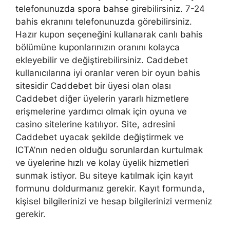
telefonunuzda spora bahse girebilirsiniz. 7-24
bahis ekranını telefonunuzda görebilirsiniz.
Hazır kupon seçeneğini kullanarak canlı bahis
bölümüne kuponlarınızın oranını kolayca
ekleyebilir ve değiştirebilirsiniz. Caddebet
kullanıcılarına iyi oranlar veren bir oyun bahis
sitesidir Caddebet bir üyesi olan olası
Caddebet diğer üyelerin yararlı hizmetlere
erişmelerine yardımcı olmak için oyuna ve
casino sitelerine katılıyor. Site, adresini
Caddebet uyacak şekilde değiştirmek ve
ICTA’nın neden olduğu sorunlardan kurtulmak
ve üyelerine hızlı ve kolay üyelik hizmetleri
sunmak istiyor. Bu siteye katılmak için kayıt
formunu doldurmanız gerekir. Kayıt formunda,
kişisel bilgilerinizi ve hesap bilgilerinizi vermeniz
gerekir.