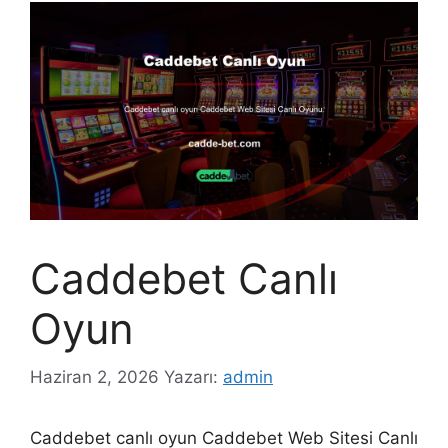
Caddebet Canlı
Oyun
Haziran 2, 2026
Yazarı:
admin
Caddebet canlı oyun Caddebet Web Sitesi Canlı