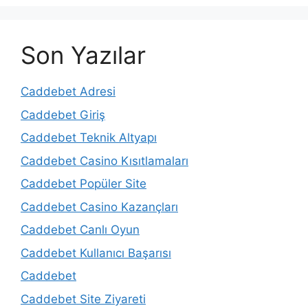
Son Yazılar
Caddebet Adresi
Caddebet Giriş
Caddebet Teknik Altyapı
Caddebet Casino Kısıtlamaları
Caddebet Popüler Site
Caddebet Casino Kazançları
Caddebet Canlı Oyun
Caddebet Kullanıcı Başarısı
Caddebet
Caddebet Site Ziyareti