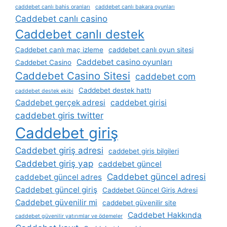
caddebet canlı bahis oranları
caddebet canlı bakara oyunları
Caddebet canlı casino
Caddebet canlı destek
Caddebet canlı maç izleme
caddebet canlı oyun sitesi
Caddebet casino oyunları
Caddebet Casino
Caddebet Casino Sitesi
caddebet com
Caddebet destek hattı
caddebet destek ekibi
Caddebet gerçek adresi
caddebet girisi
caddebet giris twitter
Caddebet giriş
Caddebet giriş adresi
caddebet giriş bilgileri
Caddebet giriş yap
caddebet güncel
Caddebet güncel adresi
caddebet güncel adres
Caddebet güncel giriş
Caddebet Güncel Giriş Adresi
Caddebet güvenilir mi
caddebet güvenilir site
Caddebet Hakkında
caddebet güvenilir yatırımlar ve ödemeler