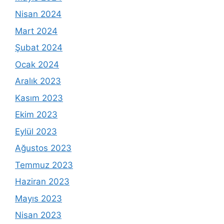
Nisan 2024
Mart 2024
Şubat 2024
Ocak 2024
Aralık 2023
Kasım 2023
Ekim 2023
Eylül 2023
Ağustos 2023
Temmuz 2023
Haziran 2023
Mayıs 2023
Nisan 2023