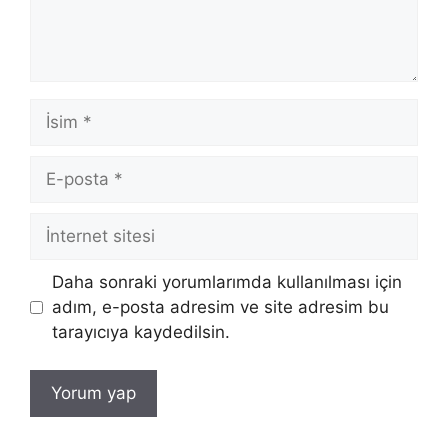
İsim
E-
posta
İnternet
sitesi
Daha sonraki yorumlarımda kullanılması için
adım, e-posta adresim ve site adresim bu
tarayıcıya kaydedilsin.