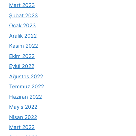
Mart 2023
Şubat 2023
Ocak 2023
Aralık 2022
Kasım 2022
Ekim 2022
Eylül 2022
Ağustos 2022
Temmuz 2022
Haziran 2022
Mayıs 2022
Nisan 2022
Mart 2022