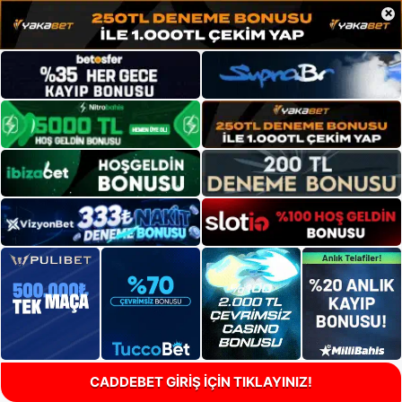
×
CADDEBET GİRİŞ İÇİN TIKLAYINIZ!