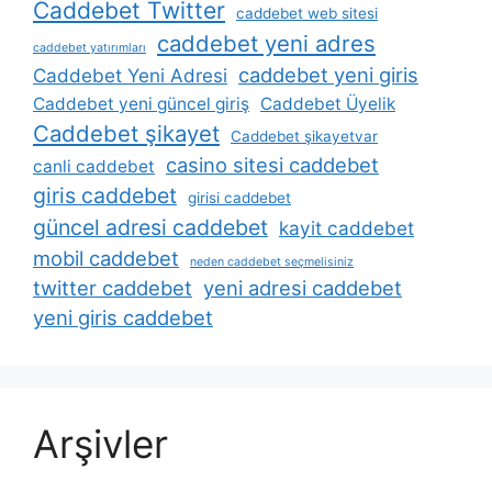
Caddebet Twitter
caddebet web sitesi
caddebet yeni adres
caddebet yatırımları
caddebet yeni giris
Caddebet Yeni Adresi
Caddebet yeni güncel giriş
Caddebet Üyelik
Caddebet şikayet
Caddebet şikayetvar
casino sitesi caddebet
canli caddebet
giris caddebet
girisi caddebet
güncel adresi caddebet
kayit caddebet
mobil caddebet
neden caddebet seçmelisiniz
twitter caddebet
yeni adresi caddebet
yeni giris caddebet
Arşivler