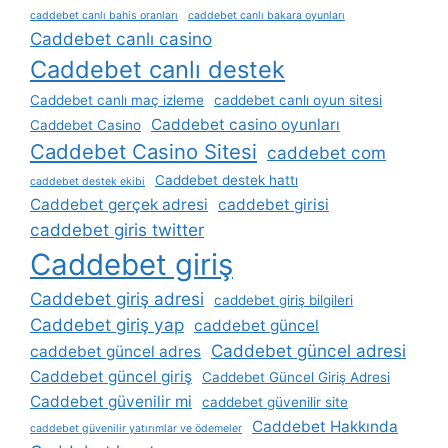
caddebet canlı bahis oranları
caddebet canlı bakara oyunları
Caddebet canlı casino
Caddebet canlı destek
Caddebet canlı maç izleme
caddebet canlı oyun sitesi
Caddebet casino oyunları
Caddebet Casino
Caddebet Casino Sitesi
caddebet com
Caddebet destek hattı
caddebet destek ekibi
Caddebet gerçek adresi
caddebet girisi
caddebet giris twitter
Caddebet giriş
Caddebet giriş adresi
caddebet giriş bilgileri
Caddebet giriş yap
caddebet güncel
Caddebet güncel adresi
caddebet güncel adres
Caddebet güncel giriş
Caddebet Güncel Giriş Adresi
Caddebet güvenilir mi
caddebet güvenilir site
Caddebet Hakkında
caddebet güvenilir yatırımlar ve ödemeler