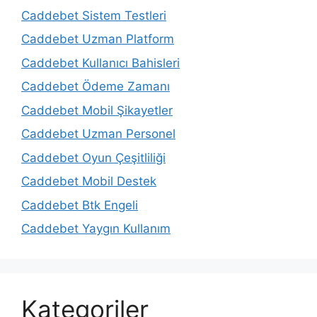
Caddebet Sistem Testleri
Caddebet Uzman Platform
Caddebet Kullanıcı Bahisleri
Caddebet Ödeme Zamanı
Caddebet Mobil Şikayetler
Caddebet Uzman Personel
Caddebet Oyun Çeşitliliği
Caddebet Mobil Destek
Caddebet Btk Engeli
Caddebet Yaygın Kullanım
Kategoriler