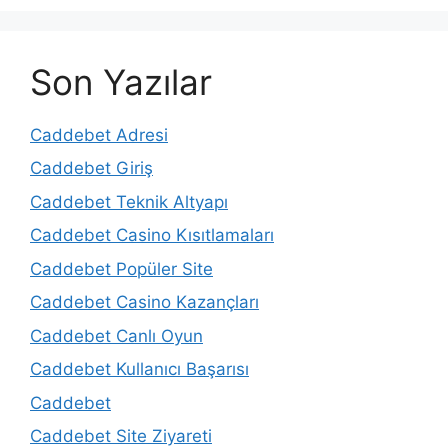
Son Yazılar
Caddebet Adresi
Caddebet Giriş
Caddebet Teknik Altyapı
Caddebet Casino Kısıtlamaları
Caddebet Popüler Site
Caddebet Casino Kazançları
Caddebet Canlı Oyun
Caddebet Kullanıcı Başarısı
Caddebet
Caddebet Site Ziyareti