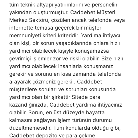
tüm teknik altyapı yatırımlarını ve personelini
yakından oluşturmuştur. Caddebet Müşteri
Merkez Sektörü, çözülen ancak telefonda veya
internette temasa geçerek bir müşteri
memnuniyeti kriteri kriteridir. Yardıma ihtiyacı
olan kişi, bir sorun yaşadıklarında onlara hızlı
yardımcı olabilecek kişiyle konuşamazsa
çevrimiçi işlemler zor ve riskli olabilir. Size hızlı
yardımcı olabilecek insanlarla konuşmanız
gerekir ve sorunu en kısa zamanda telefonda
arayarak çözmeniz gerekir. Caddebet
müşterilere soruları ve sorunları konusunda
yardımcı olan bir şirkettir Sitede para
kazandığınızda, Caddebet yardıma ihtiyacınız
olabilir. Sorun, en üst düzeyde hayatta
kalmasını sağlayan işlem türünün durumu
düzeltmemesidir. Tüm konularda olduğu gibi,
Caddebet depozito ve para çekme