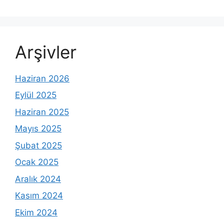
Arşivler
Haziran 2026
Eylül 2025
Haziran 2025
Mayıs 2025
Şubat 2025
Ocak 2025
Aralık 2024
Kasım 2024
Ekim 2024