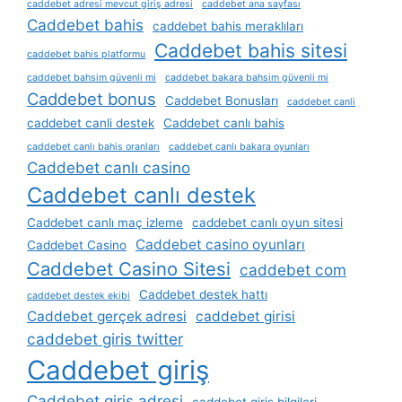
caddebet adresi mevcut giriş adresi
caddebet ana sayfası
Caddebet bahis
caddebet bahis meraklıları
Caddebet bahis sitesi
caddebet bahis platformu
caddebet bahsim güvenli mi
caddebet bakara bahsim güvenli mi
Caddebet bonus
Caddebet Bonusları
caddebet canli
caddebet canli destek
Caddebet canlı bahis
caddebet canlı bahis oranları
caddebet canlı bakara oyunları
Caddebet canlı casino
Caddebet canlı destek
Caddebet canlı maç izleme
caddebet canlı oyun sitesi
Caddebet casino oyunları
Caddebet Casino
Caddebet Casino Sitesi
caddebet com
Caddebet destek hattı
caddebet destek ekibi
Caddebet gerçek adresi
caddebet girisi
caddebet giris twitter
Caddebet giriş
Caddebet giriş adresi
caddebet giriş bilgileri