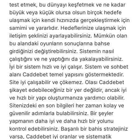
test etmek, bu dünyayı keşfetmek ve ne kadar
büyük veya küçük olursa olsun birçok hedefe
ulaşmak için kendi hızınızda gerçekleştirmek için
samimi ve yararlıdır. Hedeflerinize ulaşmak için
iletişim şeklinizi ayarlayabilirsiniz. Mümkün olan
bu alandaki oyunların sonuçlarına bahse
girdiğinizi değiştirebilirsiniz. Sistemin nasıl
çalıştığını ve ne yaptığını da yakalayabilirsiniz.
İyi bir sistem hızlı ve iyi çalışır. Sistem ve sohbet
alanı Caddebet temel yapısını göstermektedir.
Site iyi çalışabilir ve çökemez. Olası Caddebet
şikayet edebileceğiniz bir yer değildir, ancak iyi
ve hızlı bir yapı oluşturmanıza yardımcı olabilir.
Sitenizdeki en son bilgileri her zaman kolay ve
güvenilir adımlarla bulabilirsiniz. Bir şeyler
yapmanın daha iyi ve daha hızlı bir yolunu
kontrol edebilirsiniz. Başarılı bir bahis stratejiniz
varsa, Caddebet iyi oranlar ve sistematik