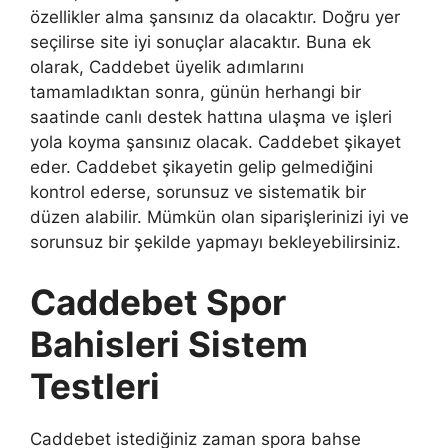
özellikler alma şansınız da olacaktır. Doğru yer
seçilirse site iyi sonuçlar alacaktır. Buna ek
olarak, Caddebet üyelik adımlarını
tamamladıktan sonra, günün herhangi bir
saatinde canlı destek hattına ulaşma ve işleri
yola koyma şansınız olacak. Caddebet şikayet
eder. Caddebet şikayetin gelip gelmediğini
kontrol ederse, sorunsuz ve sistematik bir
düzen alabilir. Mümkün olan siparişlerinizi iyi ve
sorunsuz bir şekilde yapmayı bekleyebilirsiniz.
Caddebet Spor
Bahisleri Sistem
Testleri
Caddebet istediğiniz zaman spora bahse