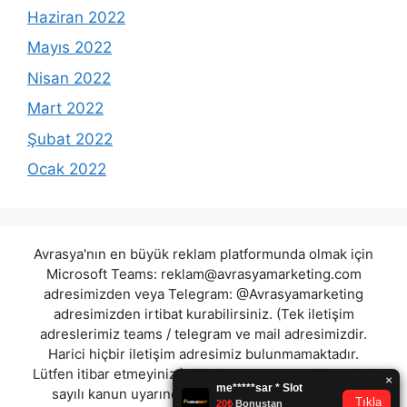
Haziran 2022
Mayıs 2022
Nisan 2022
Mart 2022
Şubat 2022
Ocak 2022
Avrasya'nın en büyük reklam platformunda olmak için
Microsoft Teams:
reklam@avrasyamarketing.com
adresimizden veya Telegram: @Avrasyamarketing
adresimizden irtibat kurabilirsiniz. (Tek iletişim
adreslerimiz teams / telegram ve mail adresimizdir.
Harici hiçbir iletişim adresimiz bulunmamaktadır.
Lütfen itibar etmeyiniz.) Türkiye yasalarına göre 7258
sayılı kanun uyarınca yasa dışı bahis oynamanın