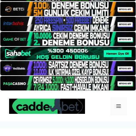
İçeriğe
atla
Menü