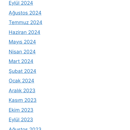
Eylül 2024
Ağustos 2024
Temmuz 2024
Haziran 2024
Mayıs 2024
Nisan 2024
Mart 2024
Şubat 2024
Ocak 2024
Aralık 2023
Kasım 2023
Ekim 2023
Eylül 2023
Ağustos 2023