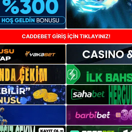
CADDEBET GİRİŞ İÇİN TIKLAYINIZ!