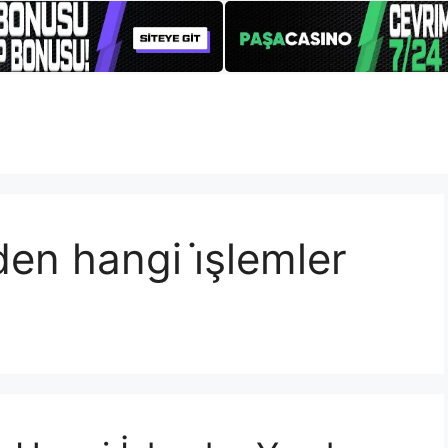
en hangi i̇şlemler