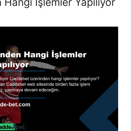
Hangi İşlemler Yapılıyor