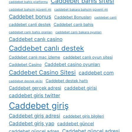
Caddebet bahis sitesi
caddebet bahis platformu
caddebet bahsim güvenli mi
caddebet bakara bahsim güvenli mi
Caddebet bonus
Caddebet Bonusları
caddebet canli
caddebet canli destek
Caddebet canlı bahis
caddebet canlı bahis oranları
caddebet canlı bakara oyunları
Caddebet canlı casino
Caddebet canlı destek
Caddebet canlı maç izleme
caddebet canlı oyun sitesi
Caddebet casino oyunları
Caddebet Casino
Caddebet Casino Sitesi
caddebet com
Caddebet destek hattı
caddebet destek ekibi
Caddebet gerçek adresi
caddebet girisi
caddebet giris twitter
Caddebet giriş
Caddebet giriş adresi
caddebet giriş bilgileri
Caddebet giriş yap
caddebet güncel
Caddebet güncel adresi
caddebet güncel adres