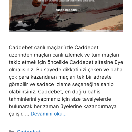
Caddebet canlı maçları i̇zle Caddebet
üzerinden maçları canlı izlemek ve tüm maçları
takip etmek için öncelikle Caddebet sitesine üye
olmalısınız. Bu sayede dikkatinizi çeken ve daha
çok para kazandıran maçları tek bir adreste
görebilir ve sadece izleme seçeneğine sahip
olabilirsiniz. Caddebet, en doğru bahis
tahminlerini yapmanız için size tavsiyelerde
bulunarak her zaman üyelerine kazandırmaya
çalışır. …
Devamını oku…
Kategoriler