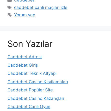
Caddebet
Etiketler
caddebet canlı maçları izle
Yorum yap
Son Yazılar
Caddebet Adresi
Caddebet Giriş
Caddebet Teknik Altyapı
Caddebet Casino Kısıtlamaları
Caddebet Popüler Site
Caddebet Casino Kazançları
Caddebet Canlı Oyun