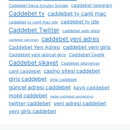
caddebet telegram
Caddebet Sıkça Sorulan Sorular
Caddebet tv
caddebet tv canli maç
caddebet tv izle
caddebet tv canli maç izle
Caddebet Twitter
caddebet web sitesi
caddebet yeni adres
caddebet yatırımları
caddebet yeni giris
Caddebet Yeni Adresi
Caddebet yeni güncel giriş
Caddebet Üyelik
Caddebet şikayet
Caddebet şikayetvar
casino sitesi caddebet
canli caddebet
giris caddebet
girisi caddebet
güncel adresi caddebet
kayit caddebet
mobil caddebet
neden caddebet seçmelisiniz
twitter caddebet
yeni adresi caddebet
yeni giris caddebet