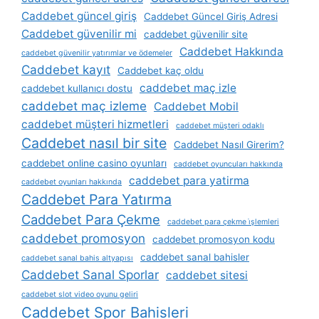
Caddebet güncel giriş
Caddebet Güncel Giriş Adresi
Caddebet güvenilir mi
caddebet güvenilir site
Caddebet Hakkında
caddebet güvenilir yatırımlar ve ödemeler
Caddebet kayıt
Caddebet kaç oldu
caddebet maç izle
caddebet kullanıcı dostu
caddebet maç izleme
Caddebet Mobil
caddebet müşteri hizmetleri
caddebet müşteri odaklı
Caddebet nasıl bir site
Caddebet Nasıl Girerim?
caddebet online casino oyunları
caddebet oyuncuları hakkında
caddebet para yatirma
caddebet oyunları hakkında
Caddebet Para Yatırma
Caddebet Para Çekme
caddebet para çekme i̇şlemleri
caddebet promosyon
caddebet promosyon kodu
caddebet sanal bahisler
caddebet sanal bahis altyapısı
Caddebet Sanal Sporlar
caddebet sitesi
caddebet slot video oyunu geliri
Caddebet Spor Bahisleri