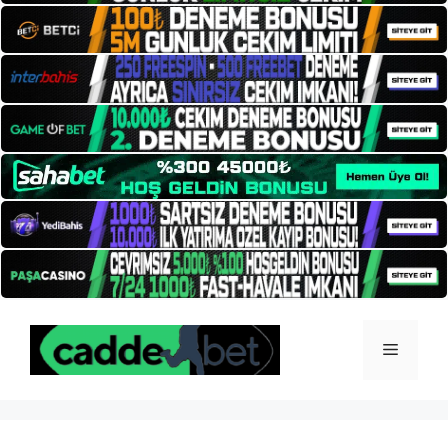
İçeriğe
atla
Menü