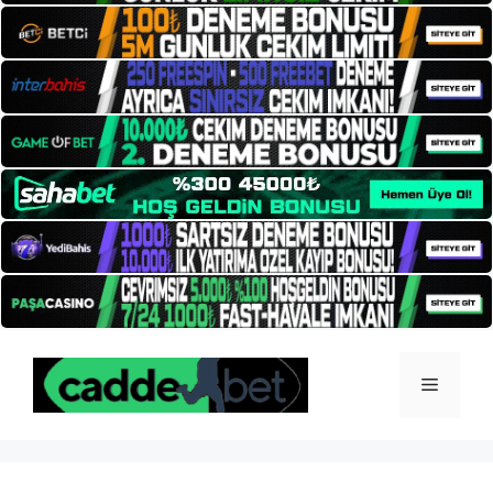
İçeriğe
atla
Menü