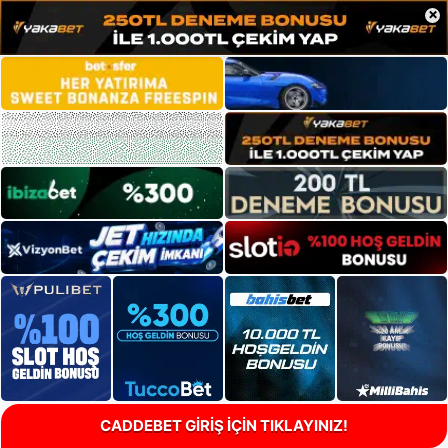
×
CADDEBET GİRİŞ İÇİN TIKLAYINIZ!