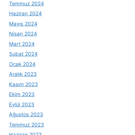
Temmuz 2024
Haziran 2024
Mayıs 2024
Nisan 2024
Mart 2024
Şubat 2024
Ocak 2024
Aralık 2023
Kasım 2023
Ekim 2023
Eylül 2023
Ağustos 2023
Temmuz 2023
Haziran 2023