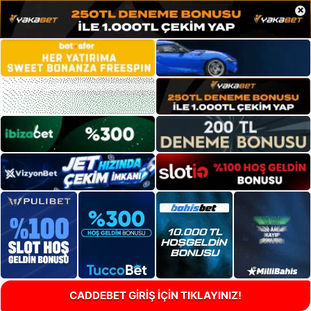
×
CADDEBET GİRİŞ İÇİN TIKLAYINIZ!