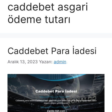
caddebet asgari
ödeme tutarı
Caddebet Para İadesi
Aralık 13, 2023
Yazarı:
admin