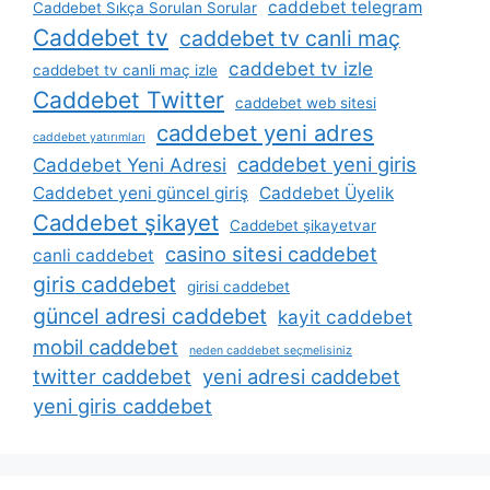
caddebet telegram
Caddebet Sıkça Sorulan Sorular
Caddebet tv
caddebet tv canli maç
caddebet tv izle
caddebet tv canli maç izle
Caddebet Twitter
caddebet web sitesi
caddebet yeni adres
caddebet yatırımları
caddebet yeni giris
Caddebet Yeni Adresi
Caddebet yeni güncel giriş
Caddebet Üyelik
Caddebet şikayet
Caddebet şikayetvar
casino sitesi caddebet
canli caddebet
giris caddebet
girisi caddebet
güncel adresi caddebet
kayit caddebet
mobil caddebet
neden caddebet seçmelisiniz
twitter caddebet
yeni adresi caddebet
yeni giris caddebet