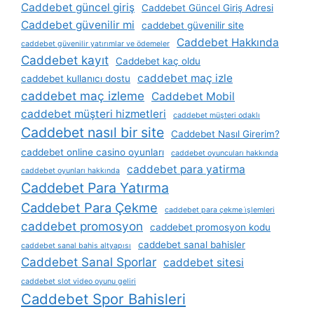
Caddebet güncel giriş
Caddebet Güncel Giriş Adresi
Caddebet güvenilir mi
caddebet güvenilir site
Caddebet Hakkında
caddebet güvenilir yatırımlar ve ödemeler
Caddebet kayıt
Caddebet kaç oldu
caddebet maç izle
caddebet kullanıcı dostu
caddebet maç izleme
Caddebet Mobil
caddebet müşteri hizmetleri
caddebet müşteri odaklı
Caddebet nasıl bir site
Caddebet Nasıl Girerim?
caddebet online casino oyunları
caddebet oyuncuları hakkında
caddebet para yatirma
caddebet oyunları hakkında
Caddebet Para Yatırma
Caddebet Para Çekme
caddebet para çekme i̇şlemleri
caddebet promosyon
caddebet promosyon kodu
caddebet sanal bahisler
caddebet sanal bahis altyapısı
Caddebet Sanal Sporlar
caddebet sitesi
caddebet slot video oyunu geliri
Caddebet Spor Bahisleri