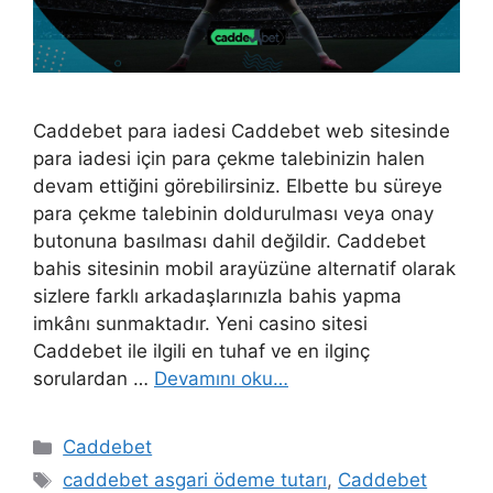
Caddebet para iadesi Caddebet web sitesinde
para iadesi için para çekme talebinizin halen
devam ettiğini görebilirsiniz. Elbette bu süreye
para çekme talebinin doldurulması veya onay
butonuna basılması dahil değildir. Caddebet
bahis sitesinin mobil arayüzüne alternatif olarak
sizlere farklı arkadaşlarınızla bahis yapma
imkânı sunmaktadır. Yeni casino sitesi
Caddebet ile ilgili en tuhaf ve en ilginç
sorulardan …
Devamını oku…
Kategoriler
Caddebet
Etiketler
caddebet asgari ödeme tutarı
,
Caddebet