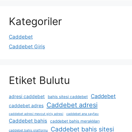
Kategoriler
Caddebet
Caddebet Giriş
Etiket Bulutu
Caddebet
adresi caddebet
bahis sitesi caddebet
Caddebet adresi
caddebet adres
caddebet adresi mevcut giriş adresi
caddebet ana sayfası
Caddebet bahis
caddebet bahis meraklıları
Caddebet bahis sitesi
caddebet bahis platformu