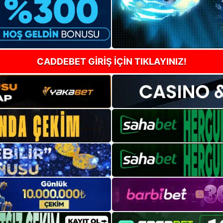
CADDEBET GİRİŞ İÇİN TIKLAYINIZ!