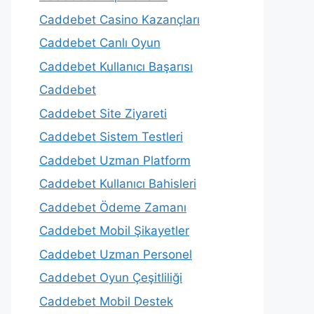
Caddebet Casino Kazançları
Caddebet Canlı Oyun
Caddebet Kullanıcı Başarısı
Caddebet
Caddebet Site Ziyareti
Caddebet Sistem Testleri
Caddebet Uzman Platform
Caddebet Kullanıcı Bahisleri
Caddebet Ödeme Zamanı
Caddebet Mobil Şikayetler
Caddebet Uzman Personel
Caddebet Oyun Çeşitliliği
Caddebet Mobil Destek