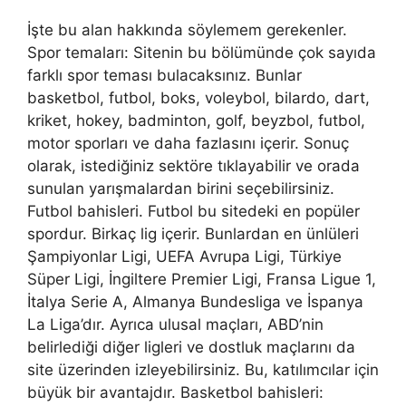
İşte bu alan hakkında söylemem gerekenler.
Spor temaları: Sitenin bu bölümünde çok sayıda
farklı spor teması bulacaksınız. Bunlar
basketbol, ​​futbol, ​​boks, voleybol, bilardo, dart,
kriket, hokey, badminton, golf, beyzbol, futbol, ​​
motor sporları ve daha fazlasını içerir. Sonuç
olarak, istediğiniz sektöre tıklayabilir ve orada
sunulan yarışmalardan birini seçebilirsiniz.
Futbol bahisleri. Futbol bu sitedeki en popüler
spordur. Birkaç lig içerir. Bunlardan en ünlüleri
Şampiyonlar Ligi, UEFA Avrupa Ligi, Türkiye
Süper Ligi, İngiltere Premier Ligi, Fransa Ligue 1,
İtalya Serie A, Almanya Bundesliga ve İspanya
La Liga’dır. Ayrıca ulusal maçları, ABD’nin
belirlediği diğer ligleri ve dostluk maçlarını da
site üzerinden izleyebilirsiniz. Bu, katılımcılar için
büyük bir avantajdır. Basketbol bahisleri: