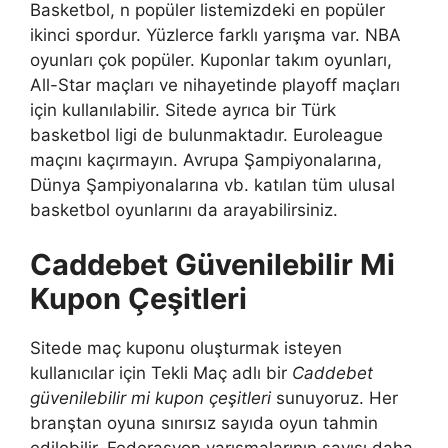
Basketbol, ​​n popüler listemizdeki en popüler
ikinci spordur. Yüzlerce farklı yarışma var. NBA
oyunları çok popüler. Kuponlar takım oyunları,
All-Star maçları ve nihayetinde playoff maçları
için kullanılabilir. Sitede ayrıca bir Türk
basketbol ligi de bulunmaktadır. Euroleague
maçını kaçırmayın. Avrupa Şampiyonalarına,
Dünya Şampiyonalarına vb. katılan tüm ulusal
basketbol oyunlarını da arayabilirsiniz.
Caddebet Güvenilebilir Mi
Kupon Çeşitleri
Sitede maç kuponu oluşturmak isteyen
kullanıcılar için Tekli Maç adlı bir
Caddebet
güvenilebilir mi kupon çeşitleri
sunuyoruz. Her
branştan oyuna sınırsız sayıda oyun tahmin