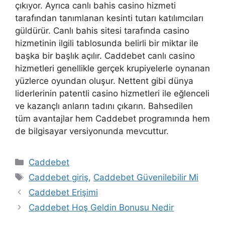
çıkıyor. Ayrıca canlı bahis casino hizmeti
tarafından tanımlanan kesinti tutarı katılımcıları
güldürür. Canlı bahis sitesi tarafında casino
hizmetinin ilgili tablosunda belirli bir miktar ile
başka bir başlık açılır. Caddebet canlı casino
hizmetleri genellikle gerçek krupiyelerle oynanan
yüzlerce oyundan oluşur. Nettent gibi dünya
liderlerinin patentli casino hizmetleri ile eğlenceli
ve kazançlı anların tadını çıkarın. Bahsedilen
tüm avantajlar hem Caddebet programında hem
de bilgisayar versiyonunda mevcuttur.
Kategoriler
Caddebet
Etiketler
Caddebet giriş
,
Caddebet Güvenilebilir Mi
Caddebet Erişimi
Caddebet Hoş Geldin Bonusu Nedir