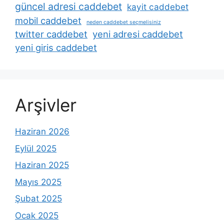
güncel adresi caddebet
kayit caddebet
mobil caddebet
neden caddebet seçmelisiniz
twitter caddebet
yeni adresi caddebet
yeni giris caddebet
Arşivler
Haziran 2026
Eylül 2025
Haziran 2025
Mayıs 2025
Şubat 2025
Ocak 2025