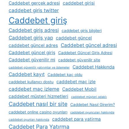
Caddebet gerçek adresi
caddebet girisi
caddebet giris twitter
Caddebet giriş
Caddebet giriş adresi
caddebet giriş bilgileri
Caddebet giriş yap
caddebet güncel
Caddebet güncel adresi
caddebet güncel adres
Caddebet güncel giriş
Caddebet Güncel Giriş Adresi
Caddebet güvenilir mi
caddebet güvenilir site
Caddebet Hakkında
caddebet güvenilir yatırımlar ve ödemeler
Caddebet kayıt
Caddebet kaç oldu
caddebet maç izle
caddebet kullanıcı dostu
caddebet maç izleme
Caddebet Mobil
caddebet müşteri hizmetleri
caddebet müşteri odaklı
Caddebet nasıl bir site
Caddebet Nasıl Girerim?
caddebet online casino oyunları
caddebet oyuncuları hakkında
caddebet para yatirma
caddebet oyunları hakkında
Caddebet Para Yatırma