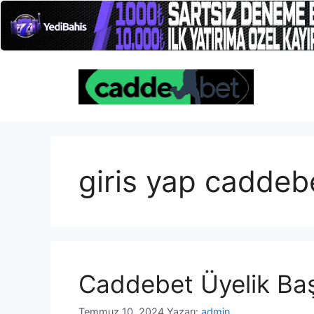
İçeriğe
atla
giris yap caddeb
Caddebet Üyelik Ba
Temmuz 10, 2024
Yazarı:
admin