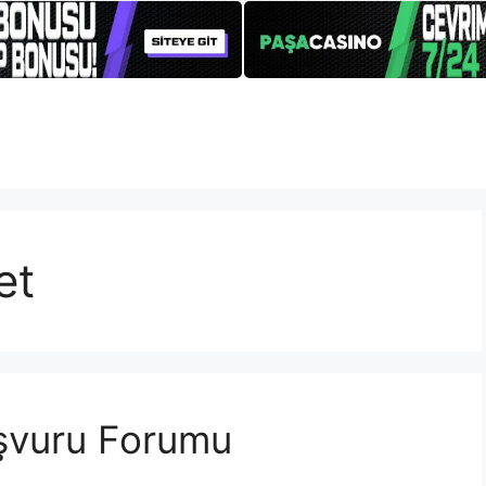
et
şvuru Forumu