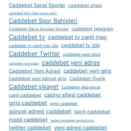
Caddebet Sanal Sporlar
caddebet sitesi
caddebet slot video oyunu geliri
Caddebet Spor Bahisleri
caddebet telegram
Caddebet Sıkça Sorulan Sorular
Caddebet tv
caddebet tv canli maç
caddebet tv izle
caddebet tv canli maç izle
Caddebet Twitter
caddebet web sitesi
caddebet yeni adres
caddebet yatırımları
caddebet yeni giris
Caddebet Yeni Adresi
Caddebet yeni güncel giriş
Caddebet Üyelik
Caddebet şikayet
Caddebet şikayetvar
casino sitesi caddebet
canli caddebet
giris caddebet
girisi caddebet
güncel adresi caddebet
kayit caddebet
mobil caddebet
neden caddebet seçmelisiniz
twitter caddebet
yeni adresi caddebet