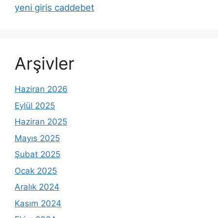
yeni giris caddebet
Arşivler
Haziran 2026
Eylül 2025
Haziran 2025
Mayıs 2025
Şubat 2025
Ocak 2025
Aralık 2024
Kasım 2024