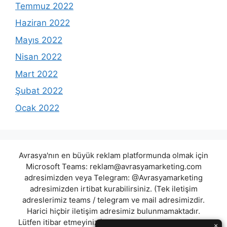
Temmuz 2022
Haziran 2022
Mayıs 2022
Nisan 2022
Mart 2022
Şubat 2022
Ocak 2022
Avrasya'nın en büyük reklam platformunda olmak için
Microsoft Teams:
reklam@avrasyamarketing.com
adresimizden veya Telegram: @Avrasyamarketing
adresimizden irtibat kurabilirsiniz. (Tek iletişim
adreslerimiz teams / telegram ve mail adresimizdir.
Harici hiçbir iletişim adresimiz bulunmamaktadır.
Lütfen itibar etmeyiniz.) Türkiye yasalarına göre 7258