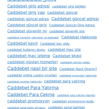
Caddebet giriş adresi
caddebet giriş bilgileri
Caddebet giriş yap
caddebet güncel
Caddebet güncel adresi
caddebet güncel adres
Caddebet güncel giriş
Caddebet Güncel Giriş Adresi
Caddebet güvenilir mi
caddebet güvenilir site
Caddebet Hakkında
caddebet güvenilir yatırımlar ve ödemeler
Caddebet kayıt
Caddebet kaç oldu
caddebet maç izle
caddebet kullanıcı dostu
caddebet maç izleme
Caddebet Mobil
caddebet müşteri hizmetleri
caddebet müşteri odaklı
Caddebet nasıl bir site
Caddebet Nasıl Girerim?
caddebet online casino oyunları
caddebet oyuncuları hakkında
caddebet para yatirma
caddebet oyunları hakkında
Caddebet Para Yatırma
Caddebet Para Çekme
caddebet para çekme i̇şlemleri
caddebet promosyon
caddebet promosyon kodu
caddebet sanal bahisler
caddebet sanal bahis altyapısı