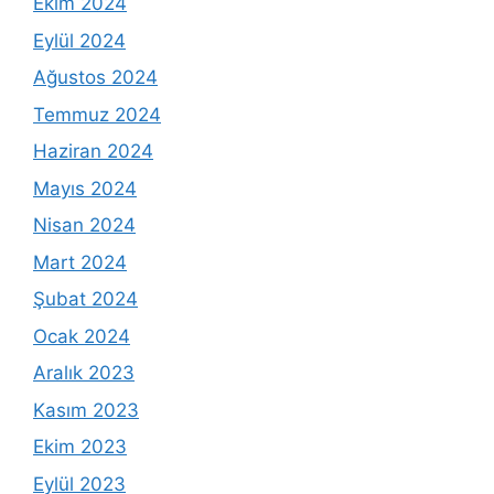
Ekim 2024
Eylül 2024
Ağustos 2024
Temmuz 2024
Haziran 2024
Mayıs 2024
Nisan 2024
Mart 2024
Şubat 2024
Ocak 2024
Aralık 2023
Kasım 2023
Ekim 2023
Eylül 2023