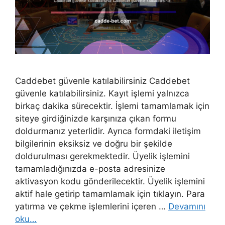
Caddebet güvenle katılabilirsiniz Caddebet
güvenle katılabilirsiniz. Kayıt işlemi yalnızca
birkaç dakika sürecektir. İşlemi tamamlamak için
siteye girdiğinizde karşınıza çıkan formu
doldurmanız yeterlidir. Ayrıca formdaki iletişim
bilgilerinin eksiksiz ve doğru bir şekilde
doldurulması gerekmektedir. Üyelik işlemini
tamamladığınızda e-posta adresinize
aktivasyon kodu gönderilecektir. Üyelik işlemini
aktif hale getirip tamamlamak için tıklayın. Para
yatırma ve çekme işlemlerini içeren …
Devamını
oku…