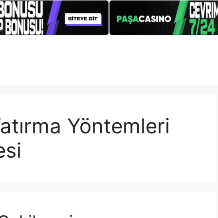
atırma Yöntemleri
esi