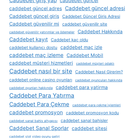
Caddebet giriş yap
caddebet güncel
Caddebet güncel adresi
caddebet güncel adres
Caddebet güncel giriş
Caddebet Güncel Giriş Adresi
Caddebet güvenilir mi
caddebet güvenilir site
Caddebet Hakkında
caddebet güvenilir yatırımlar ve ödemeler
Caddebet kayıt
Caddebet kaç oldu
caddebet maç izle
caddebet kullanıcı dostu
caddebet maç izleme
Caddebet Mobil
caddebet müşteri hizmetleri
caddebet müşteri odaklı
Caddebet nasıl bir site
Caddebet Nasıl Girerim?
caddebet online casino oyunları
caddebet oyuncuları hakkında
caddebet para yatirma
caddebet oyunları hakkında
Caddebet Para Yatırma
Caddebet Para Çekme
caddebet para çekme i̇şlemleri
caddebet promosyon
caddebet promosyon kodu
caddebet sanal bahisler
caddebet sanal bahis altyapısı
Caddebet Sanal Sporlar
caddebet sitesi
caddebet slot video oyunu geliri