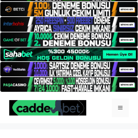
İçeriğe
atla
Menü