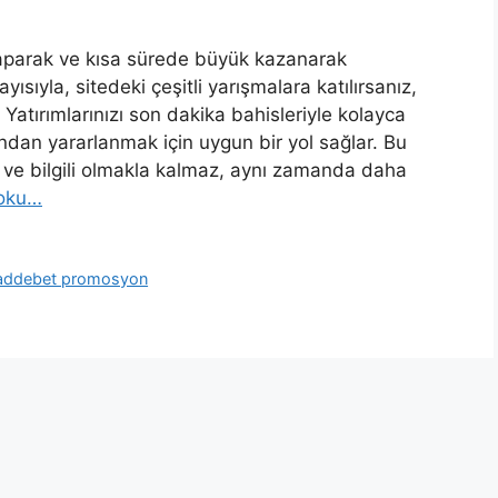
yaparak ve kısa sürede büyük kazanarak
ayısıyla, sitedeki çeşitli yarışmalara katılırsanız,
 Yatırımlarınızı son dakika bahisleriyle kolayca
rından yararlanmak için uygun bir yol sağlar. Bu
 ve bilgili olmakla kalmaz, aynı zamanda daha
 oku…
addebet promosyon