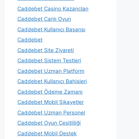
Caddebet Casino Kazançları
Caddebet Canlı Oyun
Caddebet Kullanıcı Başarısı
Caddebet
Caddebet Site Ziyareti
Caddebet Sistem Testleri
Caddebet Uzman Platform
Caddebet Kullanıcı Bahisleri
Caddebet Ödeme Zamanı
Caddebet Mobil Şikayetler
Caddebet Uzman Personel
Caddebet Oyun Çeşitliliği
Caddebet Mobil Destek