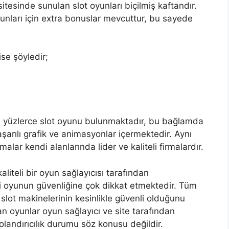
itesinde sunulan slot oyunları biçilmiş kaftandır.
nları için extra bonuslar mevcuttur, bu sayede
se şöyledir;
inde yüzlerce slot oyunu bulunmaktadır, bu bağlamda
aşarılı grafik ve animasyonlar içermektedir. Aynı
alar kendi alanlarında lider ve kaliteli firmalardır.
liteli bir oyun sağlayıcısı tarafından
esi oyunun güvenliğine çok dikkat etmektedir. Tüm
 slot makinelerinin kesinlikle güvenli olduğunu
n oyunlar oyun sağlayıcı ve site tarafından
olandırıcılık durumu söz konusu değildir.