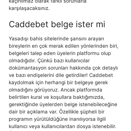
kaçınılmaz olarak farklı sorunlarla
karşılaşacaksınız.
Caddebet belge ister mi
Yasadışı bahis sitelerinde şansını arayan
bireylerin en çok merak edilen yönlerinden biri,
belgeleri talep eden üyelerin platformu olup
olmadığıdır. Çünkü bazı kullanıcılar
dokümantasyon sorunları hakkında çok detaylı
ve bazı endişelerini dile getirdiler! Caddebet
kaydolmak için herhangi bir belgeye gerek
olmadığını görüyoruz. Ancak platformda
belirtilen kural ve koşullara baktığımızda,
gerektiğinde üyelerden belge istenebileceğine
dair bir açıklama var. Özellikle şüpheli bir
programın yürütüldüğüne inanılıyorsa ilgili
kullanıcı veya kullanıcılardan dosya istenebilir.