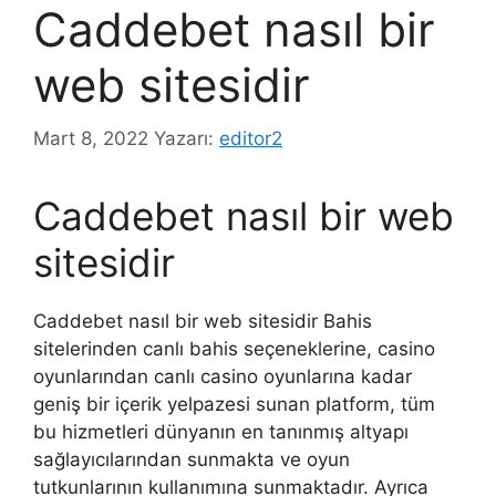
Caddebet nasıl bir
web sitesidir
Mart 8, 2022
Yazarı:
editor2
Caddebet nasıl bir web
sitesidir
Caddebet nasıl bir web sitesidir Bahis
sitelerinden canlı bahis seçeneklerine, casino
oyunlarından canlı casino oyunlarına kadar
geniş bir içerik yelpazesi sunan platform, tüm
bu hizmetleri dünyanın en tanınmış altyapı
sağlayıcılarından sunmakta ve oyun
tutkunlarının kullanımına sunmaktadır. Ayrıca