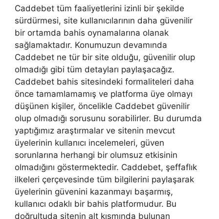
Caddebet tüm faaliyetlerini izinli bir şekilde
sürdürmesi, site kullanıcılarının daha güvenilir
bir ortamda bahis oynamalarına olanak
sağlamaktadır. Konumuzun devamında
Caddebet ne tür bir site olduğu, güvenilir olup
olmadığı gibi tüm detayları paylaşacağız.
Caddebet bahis sitesindeki formaliteleri daha
önce tamamlamamış ve platforma üye olmayı
düşünen kişiler, öncelikle Caddebet güvenilir
olup olmadığı sorusunu sorabilirler. Bu durumda
yaptığımız araştırmalar ve sitenin mevcut
üyelerinin kullanıcı incelemeleri, güven
sorunlarına herhangi bir olumsuz etkisinin
olmadığını göstermektedir. Caddebet, şeffaflık
ilkeleri çerçevesinde tüm bilgilerini paylaşarak
üyelerinin güvenini kazanmayı başarmış,
kullanıcı odaklı bir bahis platformudur. Bu
doğrultuda sitenin alt kısmında bulunan