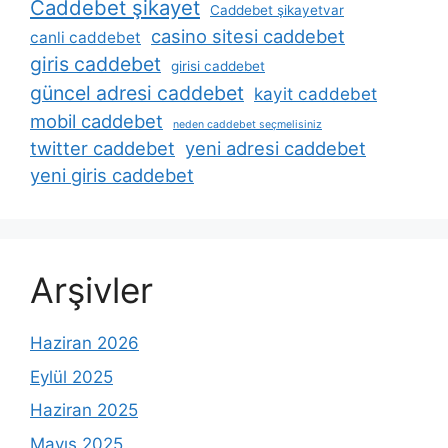
Caddebet şikayet
Caddebet şikayetvar
casino sitesi caddebet
canli caddebet
giris caddebet
girisi caddebet
güncel adresi caddebet
kayit caddebet
mobil caddebet
neden caddebet seçmelisiniz
twitter caddebet
yeni adresi caddebet
yeni giris caddebet
Arşivler
Haziran 2026
Eylül 2025
Haziran 2025
Mayıs 2025