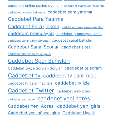
caddebet online casino oyunları
caddebet oyuncuları hakkında
caddebet para yatirma
caddebet oyunları hakkında
Caddebet Para Yatırma
Caddebet Para Çekme
caddebet para çekme i̇şlemleri
caddebet promosyon
caddebet promosyon kodu
caddebet sanal bahisler
caddebet sanal bahis altyapısı
Caddebet Sanal Sporlar
caddebet sitesi
caddebet slot video oyunu geliri
Caddebet Spor Bahisleri
caddebet telegram
Caddebet Sıkça Sorulan Sorular
Caddebet tv
caddebet tv canli maç
caddebet tv izle
caddebet tv canli maç izle
Caddebet Twitter
caddebet web sitesi
caddebet yeni adres
caddebet yatırımları
caddebet yeni giris
Caddebet Yeni Adresi
Caddebet yeni güncel giriş
Caddebet Üyelik