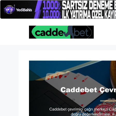
İçeriğe
atla