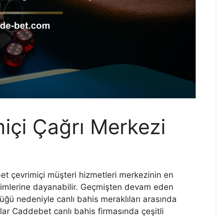
içi Çağrı Merkezi
t çevrimiçi müşteri hizmetleri merkezinin en
dirimlerine dayanabilir. Geçmişten devam eden
lüğü nedeniyle canlı bahis meraklıları arasında
cılar Caddebet canlı bahis firmasında çeşitli