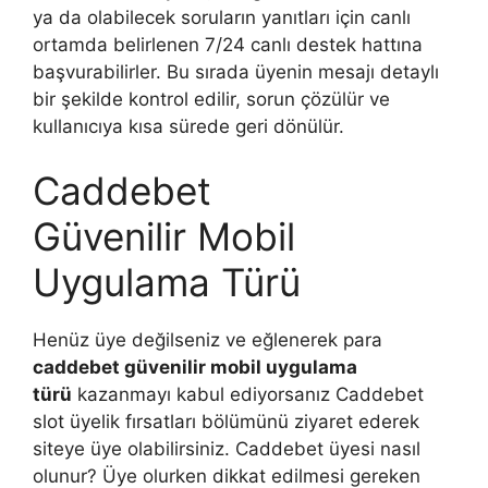
ya da olabilecek soruların yanıtları için canlı
ortamda belirlenen 7/24 canlı destek hattına
başvurabilirler. Bu sırada üyenin mesajı detaylı
bir şekilde kontrol edilir, sorun çözülür ve
kullanıcıya kısa sürede geri dönülür.
Caddebet
Güvenilir Mobil
Uygulama Türü
Henüz üye değilseniz ve eğlenerek para
caddebet güvenilir mobil uygulama
türü
kazanmayı kabul ediyorsanız Caddebet
slot üyelik fırsatları bölümünü ziyaret ederek
siteye üye olabilirsiniz. Caddebet üyesi nasıl
olunur? Üye olurken dikkat edilmesi gereken