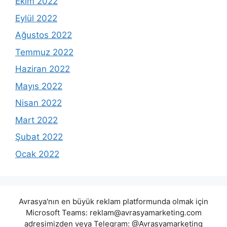
Ekim 2022
Eylül 2022
Ağustos 2022
Temmuz 2022
Haziran 2022
Mayıs 2022
Nisan 2022
Mart 2022
Şubat 2022
Ocak 2022
Avrasya'nın en büyük reklam platformunda olmak için
Microsoft Teams:
reklam@avrasyamarketing.com
adresimizden veya Telegram: @Avrasyamarketing