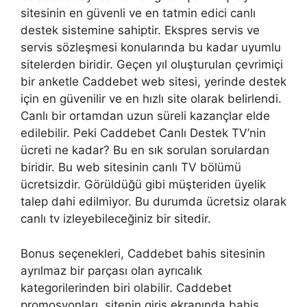
sitesinin en güvenli ve en tatmin edici canlı
destek sistemine sahiptir. Ekspres servis ve
servis sözleşmesi konularında bu kadar uyumlu
sitelerden biridir. Geçen yıl oluşturulan çevrimiçi
bir anketle Caddebet web sitesi, yerinde destek
için en güvenilir ve en hızlı site olarak belirlendi.
Canlı bir ortamdan uzun süreli kazançlar elde
edilebilir. Peki Caddebet Canlı Destek TV’nin
ücreti ne kadar? Bu en sık sorulan sorulardan
biridir. Bu web sitesinin canlı TV bölümü
ücretsizdir. Görüldüğü gibi müşteriden üyelik
talep dahi edilmiyor. Bu durumda ücretsiz olarak
canlı tv izleyebileceğiniz bir sitedir.
Bonus seçenekleri, Caddebet bahis sitesinin
ayrılmaz bir parçası olan ayrıcalık
kategorilerinden biri olabilir. Caddebet
promosyonları, sitenin giriş ekranında bahis