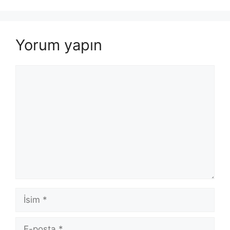
Yorum yapın
Yorum
İsim
E-