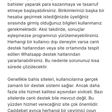
bahisler yaparak para kazanmaya ve tasarruf
etmeye başlayabilirsiniz. Birikimlerinizi başka bir
hesaba geçirmek istediğinizde üyeliğiniz
sırasında girmiş olduğunuz bilgileri kullanmanız
gerekmektedir. Aksi takdirde, sonuçlar
eşleşmezse programınızı yürütemeyebilirsiniz.
Herhangi bir kullanıcı dışı deneyim varsa canlı
destek hatlarından veya site ortamında tespit
edilen Whatsapp destek hatlarından
yararlanabilirsiniz. Bu nedenle sorununuz kısa
sürede çözülecektir.
Genellikle bahis siteleri, kullanıcılarına gerçek
zamanlı bir destek sistemi sağlar. Ancak daha
fazla site hizmet kalitesi açısından sivilceli. Bazı
sitelerde canlı destek bile mevcut değil. Bu
yüzden hizmet vereceğiniz site çok önemlidir.
Caddebet ayrıca herhangi bir çevrimiçi oyun