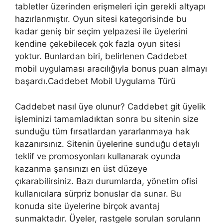
tabletler üzerinden erişmeleri için gerekli altyapı
hazırlanmıştır. Oyun sitesi kategorisinde bu
kadar geniş bir seçim yelpazesi ile üyelerini
kendine çekebilecek çok fazla oyun sitesi
yoktur. Bunlardan biri, belirlenen Caddebet
mobil uygulaması aracılığıyla bonus puan almayı
başardı.Caddebet Mobil Uygulama Türü
Caddebet nasıl üye olunur? Caddebet git üyelik
işleminizi tamamladıktan sonra bu sitenin size
sunduğu tüm fırsatlardan yararlanmaya hak
kazanırsınız. Sitenin üyelerine sunduğu detaylı
teklif ve promosyonları kullanarak oyunda
kazanma şansınızı en üst düzeye
çıkarabilirsiniz. Bazı durumlarda, yönetim ofisi
kullanıcılara sürpriz bonuslar da sunar. Bu
konuda site üyelerine birçok avantaj
sunmaktadır. Üyeler, rastgele sorulan soruların