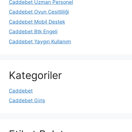
Caddebet Uzman Personel
Caddebet Oyun Çeşitliliği
Caddebet Mobil Destek
Caddebet Btk Engeli
Caddebet Yaygın Kullanım
Kategoriler
Caddebet
Caddebet Giriş