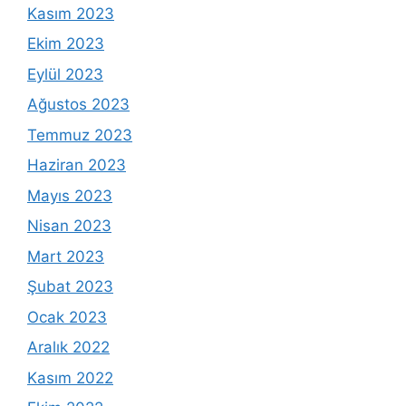
Kasım 2023
Ekim 2023
Eylül 2023
Ağustos 2023
Temmuz 2023
Haziran 2023
Mayıs 2023
Nisan 2023
Mart 2023
Şubat 2023
Ocak 2023
Aralık 2022
Kasım 2022