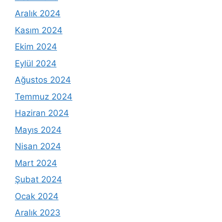
Aralık 2024
Kasım 2024
Ekim 2024
Eylül 2024
Ağustos 2024
Temmuz 2024
Haziran 2024
Mayıs 2024
Nisan 2024
Mart 2024
Şubat 2024
Ocak 2024
Aralık 2023