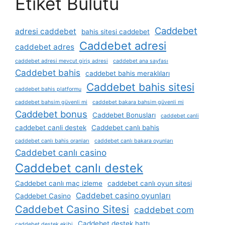
Etiket Bulutu
Caddebet
adresi caddebet
bahis sitesi caddebet
Caddebet adresi
caddebet adres
caddebet adresi mevcut giriş adresi
caddebet ana sayfası
Caddebet bahis
caddebet bahis meraklıları
Caddebet bahis sitesi
caddebet bahis platformu
caddebet bahsim güvenli mi
caddebet bakara bahsim güvenli mi
Caddebet bonus
Caddebet Bonusları
caddebet canli
caddebet canli destek
Caddebet canlı bahis
caddebet canlı bahis oranları
caddebet canlı bakara oyunları
Caddebet canlı casino
Caddebet canlı destek
Caddebet canlı maç izleme
caddebet canlı oyun sitesi
Caddebet casino oyunları
Caddebet Casino
Caddebet Casino Sitesi
caddebet com
Caddebet destek hattı
caddebet destek ekibi